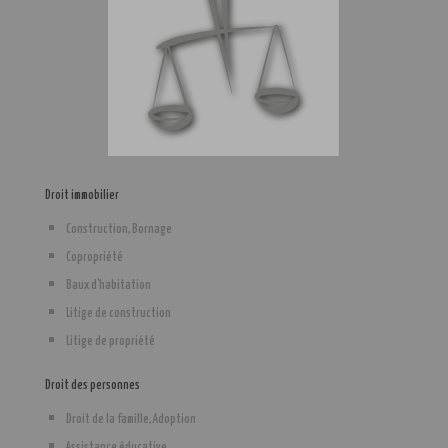
Droit immobilier
Construction, Bornage
Copropriété
Baux d'habitation
Litige de construction
Litige de propriété
Droit des personnes
Droit de la famille, Adoption
Assistance éducative