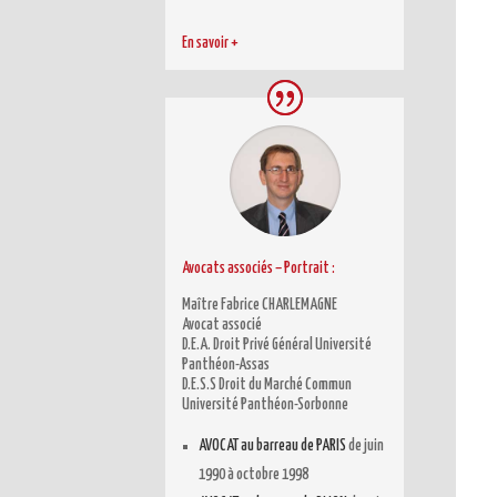
En savoir +
Avocats associés – Portrait
:
Maître Fabrice CHARLEMAGNE
Avocat associé
D.E.A. Droit Privé Général Université
Panthéon-Assas
D.E.S.S Droit du Marché Commun
Université Panthéon-Sorbonne
AVOCAT au barreau de PARIS
de juin
1990 à octobre 1998