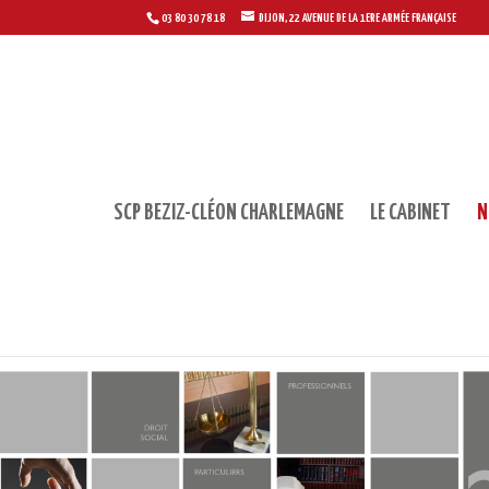
03 80 30 78 18
DIJON, 22 AVENUE DE LA 1ERE ARMÉE FRANÇAISE
SCP BEZIZ-CLÉON CHARLEMAGNE
LE CABINET
N