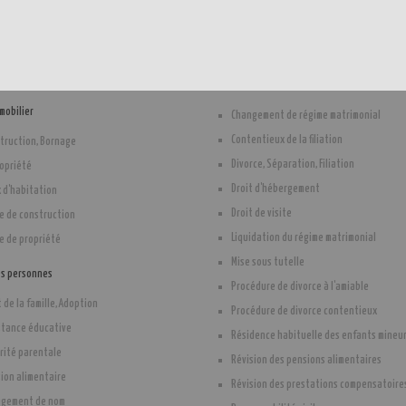
mmobilier
Changement de régime matrimonial
Contentieux de la filiation
truction, Bornage
Divorce, Séparation, Filiation
opriété
Droit d'hébergement
 d'habitation
Droit de visite
ge de construction
Liquidation du régime matrimonial
ge de propriété
Mise sous tutelle
es personnes
Procédure de divorce à l'amiable
t de la famille, Adoption
Procédure de divorce contentieux
stance éducative
Résidence habituelle des enfants mineu
rité parentale
Révision des pensions alimentaires
ion alimentaire
Révision des prestations compensatoire
ngement de nom