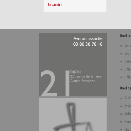
En savoir +
Droit i
Cons
Copr
Baux
Liti
Liti
Droit d
Droi
Assi
Auto
Pens
Cha