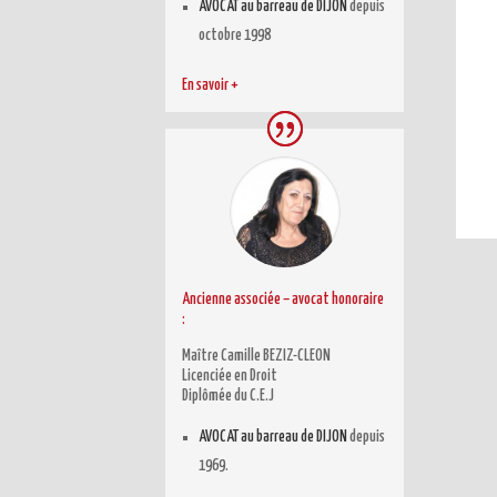
AVOCAT au barreau de DIJON
depuis
octobre 1998
En savoir +
Ancienne associée – avocat honoraire
:
Maître Camille BEZIZ-CLEON
Licenciée en Droit
Diplômée du C.E.J
AVOCAT au barreau de DIJON
depuis
1969.