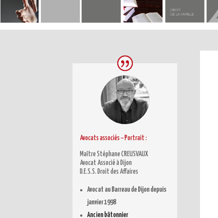
Avocats associés – Portrait
:
Maître Stéphane CREUSVAUX
Avocat Associé à Dijon
D.E.S.S. Droit des Affaires
Avocat au Barreau de Dijon depuis
janvier 1998
Ancien bâtonnier