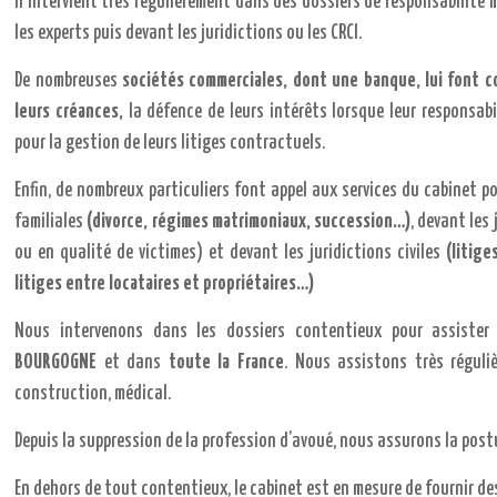
Il intervient très régulièrement dans des dossiers de responsabilité 
les experts puis devant les juridictions ou les CRCI.
De nombreuses
sociétés commerciales, dont une banque, lui font c
leurs créances,
la défence de leurs intérêts lorsque leur responsabi
pour la gestion de leurs litiges contractuels.
Enfin, de nombreux particuliers font appel aux services du cabinet p
familiales
(divorce, régimes matrimoniaux, succession…)
, devant les
ou en qualité de victimes) et devant les juridictions civiles
(litig
litiges entre locataires et propriétaires…)
Nous intervenons dans les dossiers contentieux pour assister 
BOURGOGNE
et dans
toute la France
. Nous assistons très réguli
construction, médical.
Depuis la suppression de la profession d’avoué, nous assurons la pos
En dehors de tout contentieux, le cabinet est en mesure de fournir de